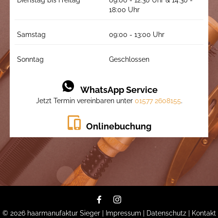
Dienstag bis Freitag
09:00 - 12:30 Uhr & 14:30 -
18:00 Uhr
Samstag
09:00 - 13:00 Uhr
Sonntag
Geschlossen
WhatsApp Service
Jetzt Termin vereinbaren unter
01577 2608155
.
Onlinebuchung
© 2026
haarmanufaktur Sieger
|
Impressum
|
Datenschutz
|
Kontakt